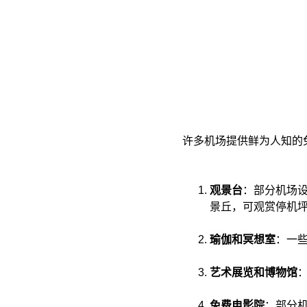
​许多机场提供鲜为人知
观景台
：​部分机场
景丘，可观赏停机
瑜伽和冥想室
：​一
艺术展览和博物馆
免费电影院
：​部分